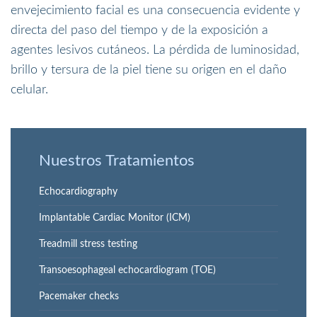
envejecimiento facial es una consecuencia evidente y
directa del paso del tiempo y de la exposición a
agentes lesivos cutáneos. La pérdida de luminosidad,
brillo y tersura de la piel tiene su origen en el daño
celular.
Nuestros Tratamientos
Echocardiography
Implantable Cardiac Monitor (ICM)
Treadmill stress testing
Transoesophageal echocardiogram (TOE)
Pacemaker checks