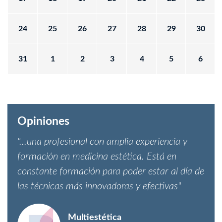
24
25
26
27
28
29
30
31
1
2
3
4
5
6
Opiniones
"...una profesional con amplia experiencia y
formación en medicina estética. Está en
constante formación para poder estar al día de
las técnicas más innovadoras y efectivas"
Multiestética