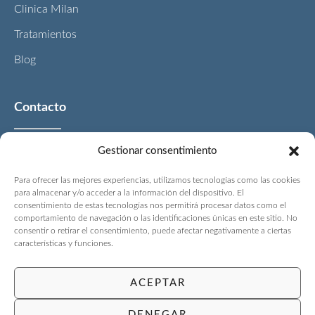
Clinica Milan
Tratamientos
Blog
Contacto
Gestionar consentimiento
Plaza del Conde del Valle de Súchil
Para ofrecer las mejores experiencias, utilizamos tecnologías como las cookies
13 28015, Madrid. España
para almacenar y/o acceder a la información del dispositivo. El
consentimiento de estas tecnologías nos permitirá procesar datos como el
info@clinicamilan.com
comportamiento de navegación o las identificaciones únicas en este sitio. No
+34 91 447 11 44
consentir o retirar el consentimiento, puede afectar negativamente a ciertas
características y funciones.
Lun-Vie: 10:30 – 20:00
ACEPTAR
DENEGAR