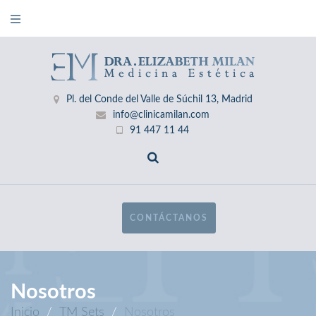
Skip
to
content
Pl. del Conde del Valle de Súchil 13, Madrid
info@clinicamilan.com
91 447 11 44
CONTÁCTANOS
Nosotros
Inicio
/
TM Sets
/
Nosotros